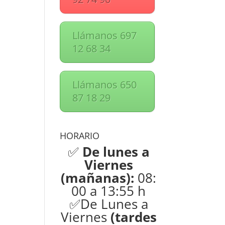
Llámanos 697
12 68 34
Llámanos 650
87 18 29
HORARIO
✅
De lunes a
Viernes
(mañanas):
08:
00 a 13:55 h
✅De Lunes a
Viernes
(tardes