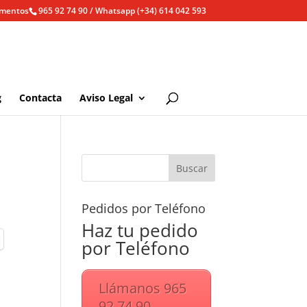
ementos
965 92 74 90 / Whatsapp (+34) 614 042 593
g
Contacta
Aviso Legal
Pedidos por Teléfono
Haz tu pedido
por Teléfono
Llámanos 965
92 74 90