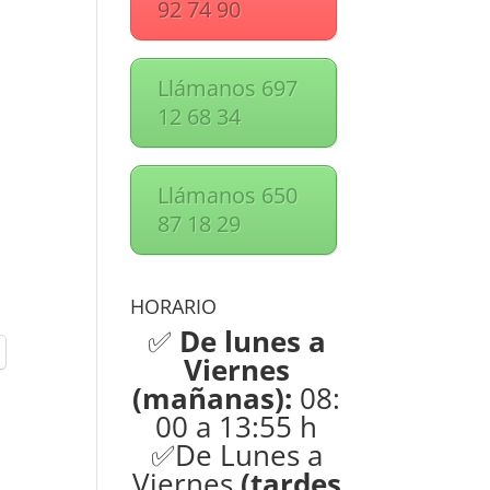
92 74 90
Llámanos 697
12 68 34
Llámanos 650
87 18 29
HORARIO
✅
De lunes a
Viernes
(mañanas):
08:
00 a 13:55 h
✅De Lunes a
Viernes
(tardes