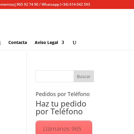
lementos
965 92 74 90 / Whatsapp (+34) 614 042 593
g
Contacta
Aviso Legal
Pedidos por Teléfono
Haz tu pedido
por Teléfono
Llámanos 965