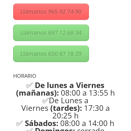
Llámanos 965 92 74 90
Llámanos 697 12 68 34
Llámanos 650 87 18 29
HORARIO
✅
De lunes a Viernes
(mañanas):
08:00 a 13:55 h
✅De Lunes a
Viernes
(tardes):
17:30 a
20:25 h
✅
Sábados:
08:00 a 14:00 h
✅
Domingos:
cerrado