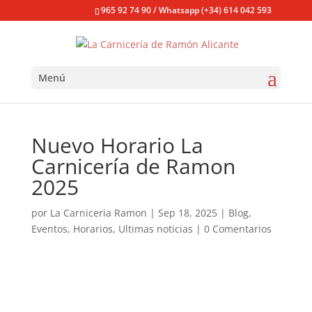
965 92 74 90 / Whatsapp (+34) 614 042 593
Menú
Nuevo Horario La
Carnicería de Ramon
2025
por
La Carniceria Ramon
|
Sep 18, 2025
|
Blog
,
Eventos
,
Horarios
,
Ultimas noticias
|
0 Comentarios