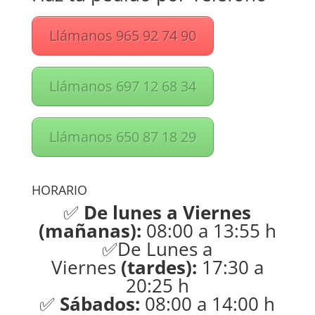
Llámanos 965 92 74 90
Llámanos 697 12 68 34
Llámanos 650 87 18 29
HORARIO
✅
De lunes a Viernes
(mañanas):
08:00 a 13:55 h
✅De Lunes a
Viernes
(tardes):
17:30 a
20:25 h
✅
Sábados:
08:00 a 14:00 h