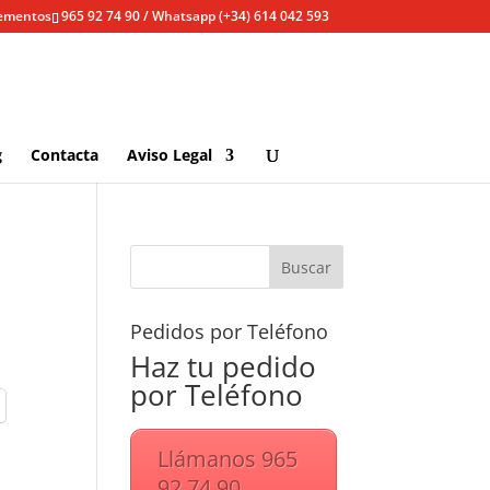
lementos
965 92 74 90 / Whatsapp (+34) 614 042 593
g
Contacta
Aviso Legal
Pedidos por Teléfono
Haz tu pedido
por Teléfono
Llámanos 965
92 74 90