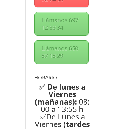
Llámanos 697
12 68 34
Llámanos 650
87 18 29
HORARIO
✅
De lunes a
Viernes
(mañanas):
08:
00 a 13:55 h
✅De Lunes a
Viernes
(tardes