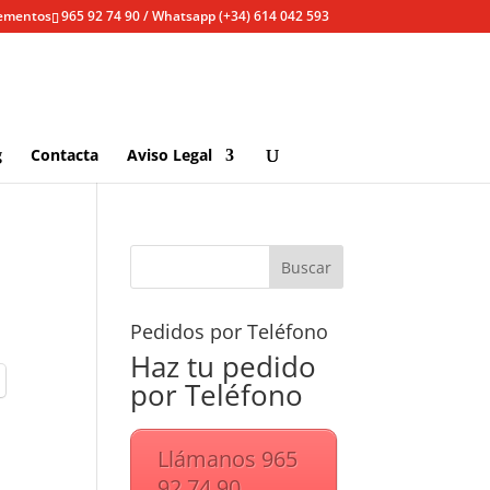
lementos
965 92 74 90 / Whatsapp (+34) 614 042 593
g
Contacta
Aviso Legal
Pedidos por Teléfono
Haz tu pedido
por Teléfono
Llámanos 965
92 74 90