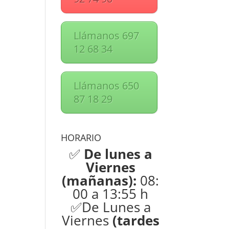
Llámanos 697
12 68 34
Llámanos 650
87 18 29
HORARIO
✅
De lunes a
Viernes
(mañanas):
08:
00 a 13:55 h
✅De Lunes a
Viernes
(tardes