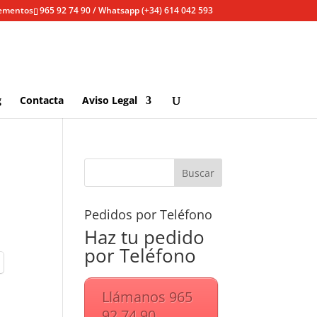
lementos
965 92 74 90 / Whatsapp (+34) 614 042 593
g
Contacta
Aviso Legal
Pedidos por Teléfono
Haz tu pedido
por Teléfono
Llámanos 965
92 74 90