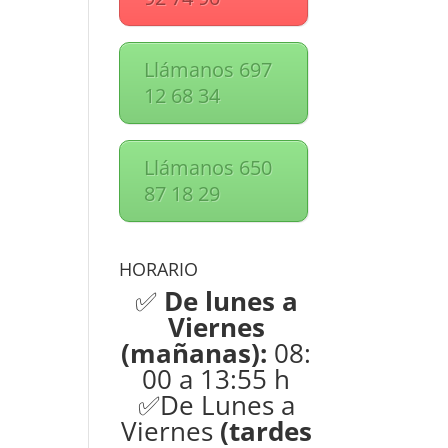
Llámanos 697
12 68 34
Llámanos 650
87 18 29
HORARIO
✅
De lunes a
Viernes
(mañanas):
08:
00 a 13:55 h
✅De Lunes a
Viernes
(tardes