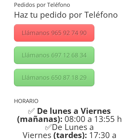
Pedidos por Teléfono
Haz tu pedido por Teléfono
Llámanos 965 92 74 90
Llámanos 697 12 68 34
Llámanos 650 87 18 29
HORARIO
✅
De lunes a Viernes
(mañanas):
08:00 a 13:55 h
✅De Lunes a
Viernes
(tardes):
17:30 a