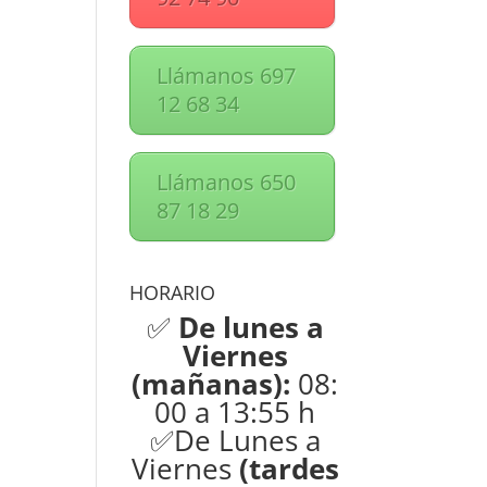
Llámanos 697
12 68 34
Llámanos 650
87 18 29
HORARIO
✅
De lunes a
Viernes
(mañanas):
08:
00 a 13:55 h
✅De Lunes a
Viernes
(tardes