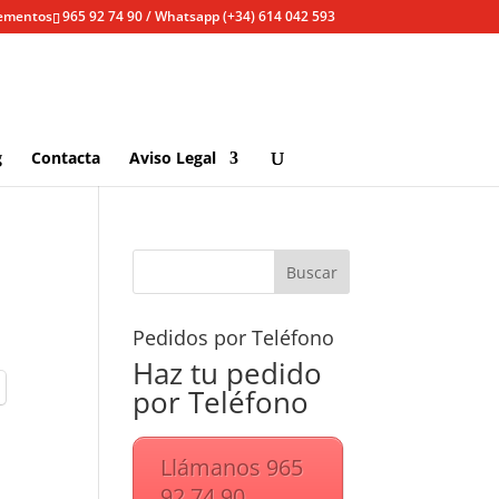
lementos
965 92 74 90 / Whatsapp (+34) 614 042 593
g
Contacta
Aviso Legal
Pedidos por Teléfono
Haz tu pedido
por Teléfono
Llámanos 965
92 74 90