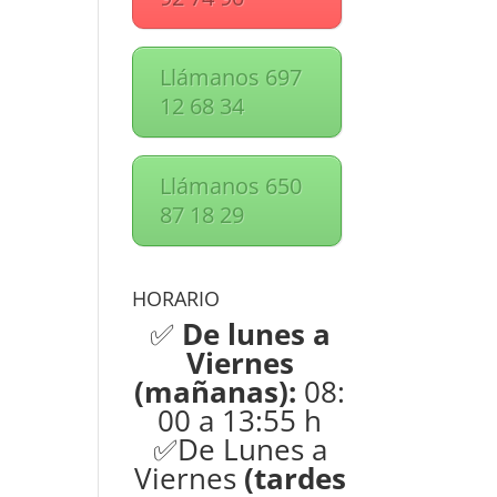
Llámanos 697
12 68 34
Llámanos 650
87 18 29
HORARIO
✅
De lunes a
Viernes
(mañanas):
08:
00 a 13:55 h
✅De Lunes a
Viernes
(tardes