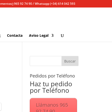
lementos
965 92 74 90 / Whatsapp (+34) 614 042 593
g
Contacta
Aviso Legal
Pedidos por Teléfono
Haz tu pedido
por Teléfono
Llámanos 965
92 74 90