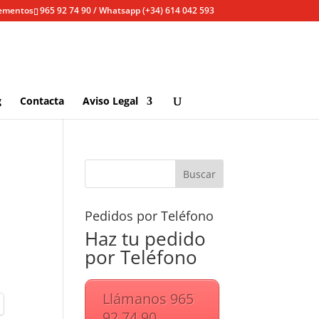
lementos
965 92 74 90 / Whatsapp (+34) 614 042 593
g
Contacta
Aviso Legal
Pedidos por Teléfono
Haz tu pedido
por Teléfono
Llámanos 965
92 74 90