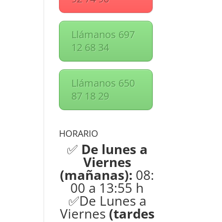
Llámanos 697
12 68 34
Llámanos 650
87 18 29
HORARIO
✅
De lunes a
Viernes
(mañanas):
08:
00 a 13:55 h
✅De Lunes a
Viernes
(tardes