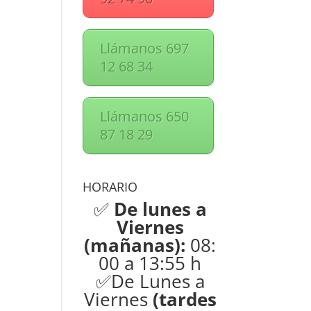
Llámanos 697
12 68 34
Llámanos 650
87 18 29
HORARIO
✅
De lunes a
Viernes
(mañanas):
08:
00 a 13:55 h
✅De Lunes a
Viernes
(tardes