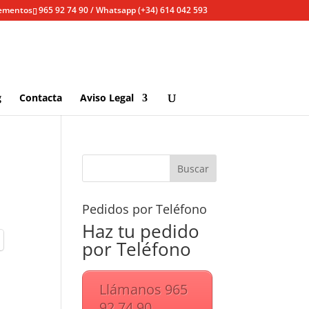
lementos
965 92 74 90 / Whatsapp (+34) 614 042 593
g
Contacta
Aviso Legal
Pedidos por Teléfono
Haz tu pedido
por Teléfono
Llámanos 965
92 74 90