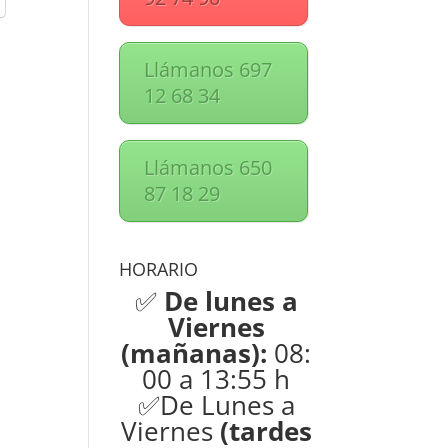
Llámanos 697
12 68 34
Llámanos 650
87 18 29
HORARIO
✅
De lunes a
Viernes
(mañanas):
08:
00 a 13:55 h
✅De Lunes a
Viernes
(tardes