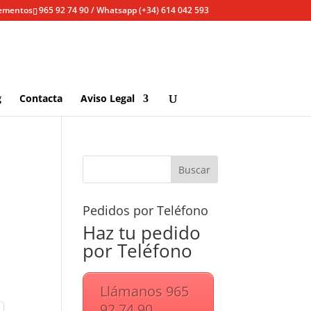
lementos
965 92 74 90 / Whatsapp (+34) 614 042 593
g
Contacta
Aviso Legal
Pedidos por Teléfono
Haz tu pedido
por Teléfono
Llámanos 965
92 74 90