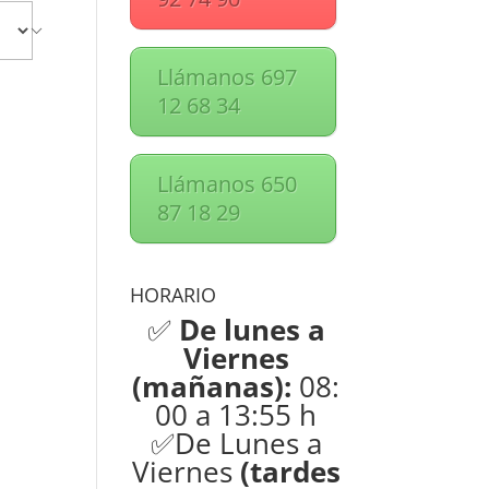
Llámanos 697
12 68 34
Llámanos 650
87 18 29
HORARIO
✅
De lunes a
Viernes
(mañanas):
08:
00 a 13:55 h
✅De Lunes a
Viernes
(tardes