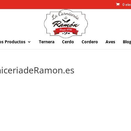
0 el
os Productos
Ternera
Cerdo
Cordero
Aves
Blo
niceriadeRamon.es