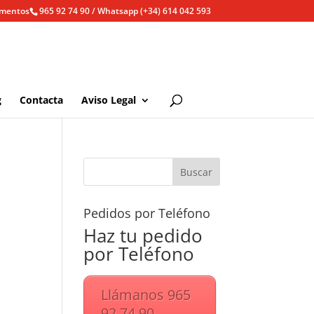
ementos
965 92 74 90 / Whatsapp (+34) 614 042 593
g
Contacta
Aviso Legal
Pedidos por Teléfono
Haz tu pedido
por Teléfono
Llámanos 965
92 74 90