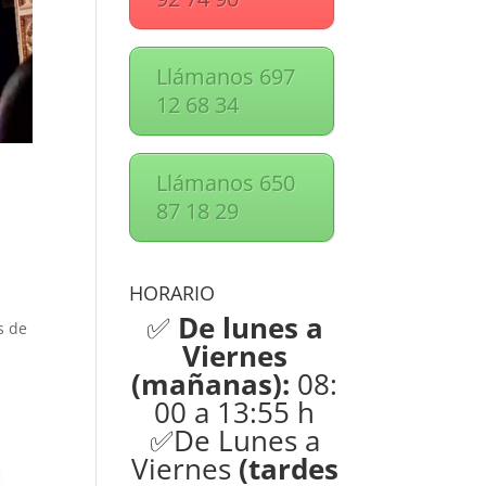
Llámanos 697
12 68 34
Llámanos 650
87 18 29
HORARIO
✅
De lunes a
s de
Viernes
(mañanas):
08:
00 a 13:55 h
✅De Lunes a
Viernes
(tardes