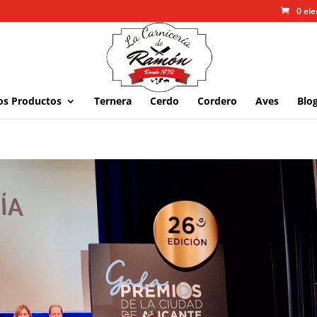
0 el
os Productos
Ternera
Cerdo
Cordero
Aves
Blo