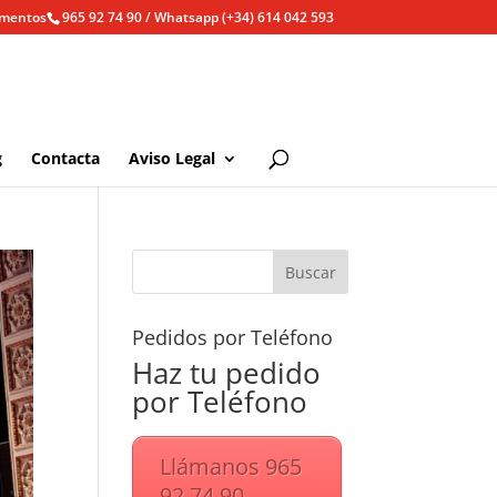
ementos
965 92 74 90 / Whatsapp (+34) 614 042 593
g
Contacta
Aviso Legal
Pedidos por Teléfono
Haz tu pedido
por Teléfono
Llámanos 965
92 74 90