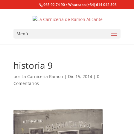
965 92 74 90 / Whatsapp (+34) 614 042 593
Menú
historia 9
por
La Carniceria Ramon
|
Dic 15, 2014
|
0
Comentarios