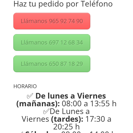
Haz tu pedido por Teléfono
Llámanos 965 92 74 90
Llámanos 697 12 68 34
Llámanos 650 87 18 29
HORARIO
✅
De lunes a Viernes
(mañanas):
08:00 a 13:55 h
✅De Lunes a
Viernes
(tardes):
17:30 a
20:25 h