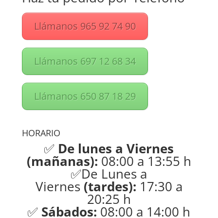
Llámanos 965 92 74 90
Llámanos 697 12 68 34
Llámanos 650 87 18 29
HORARIO
✅
De lunes a Viernes
(mañanas):
08:00 a 13:55 h
✅De Lunes a
Viernes
(tardes):
17:30 a
20:25 h
✅
Sábados:
08:00 a 14:00 h