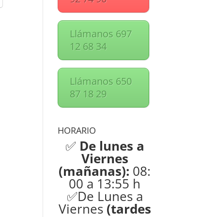
Llámanos 697
12 68 34
Llámanos 650
87 18 29
HORARIO
✅
De lunes a
Viernes
(mañanas):
08:
00 a 13:55 h
✅De Lunes a
Viernes
(tardes