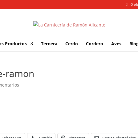
0 e
os Productos
Ternera
Cerdo
Cordero
Aves
Blo
de-ramon
mentarios