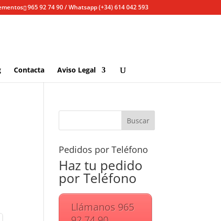
lementos
965 92 74 90 / Whatsapp (+34) 614 042 593
g
Contacta
Aviso Legal
Pedidos por Teléfono
Haz tu pedido
por Teléfono
Llámanos 965
92 74 90